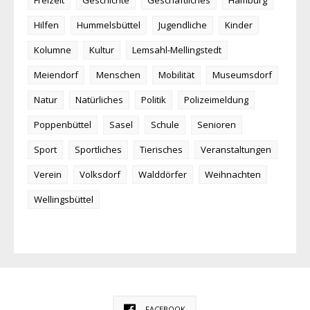
Freizeit
Geschichte
Geschäftliches
Hamburg
Hilfen
Hummelsbüttel
Jugendliche
Kinder
Kolumne
Kultur
Lemsahl-Mellingstedt
Meiendorf
Menschen
Mobilität
Museumsdorf
Natur
Natürliches
Politik
Polizeimeldung
Poppenbüttel
Sasel
Schule
Senioren
Sport
Sportliches
Tierisches
Veranstaltungen
Verein
Volksdorf
Walddörfer
Weihnachten
Wellingsbüttel
FACEBOOK