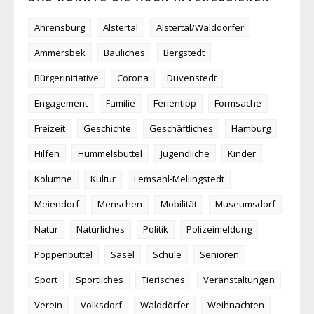
Ahrensburg
Alstertal
Alstertal/Walddörfer
Ammersbek
Bauliches
Bergstedt
Bürgerinitiative
Corona
Duvenstedt
Engagement
Familie
Ferientipp
Formsache
Freizeit
Geschichte
Geschäftliches
Hamburg
Hilfen
Hummelsbüttel
Jugendliche
Kinder
Kolumne
Kultur
Lemsahl-Mellingstedt
Meiendorf
Menschen
Mobilität
Museumsdorf
Natur
Natürliches
Politik
Polizeimeldung
Poppenbüttel
Sasel
Schule
Senioren
Sport
Sportliches
Tierisches
Veranstaltungen
Verein
Volksdorf
Walddörfer
Weihnachten