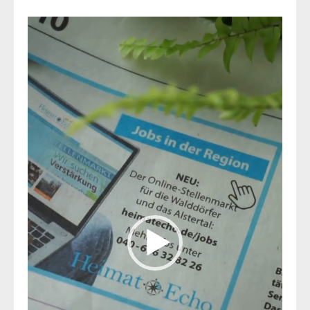
Video-
Player