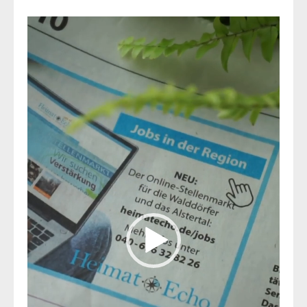
Video-
Player