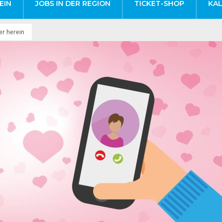
EIN
JOBS IN DER REGION
TICKET-SHOP
KA
er herein