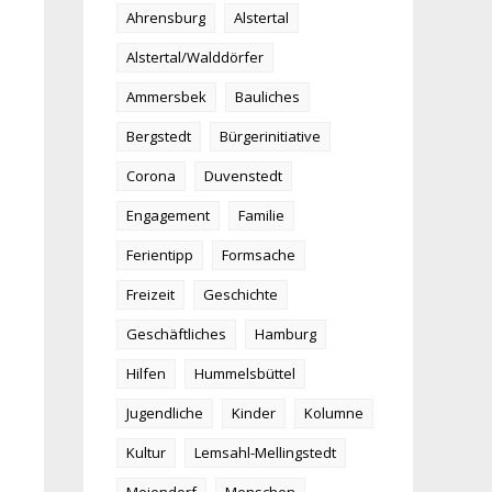
Ahrensburg
Alstertal
Alstertal/Walddörfer
Ammersbek
Bauliches
Bergstedt
Bürgerinitiative
Corona
Duvenstedt
Engagement
Familie
Ferientipp
Formsache
Freizeit
Geschichte
Geschäftliches
Hamburg
Hilfen
Hummelsbüttel
Jugendliche
Kinder
Kolumne
Kultur
Lemsahl-Mellingstedt