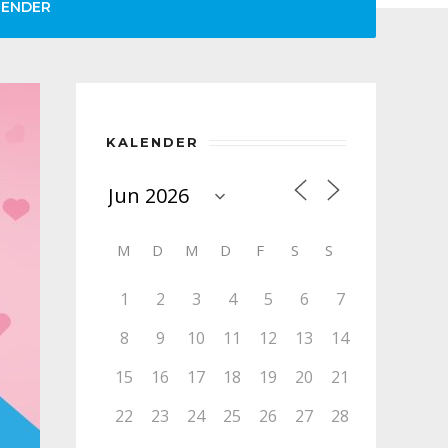
LENDER
KALENDER
M
D
M
D
F
S
S
1
2
3
4
5
6
7
8
9
10
11
12
13
14
15
16
17
18
19
20
21
22
23
24
25
26
27
28