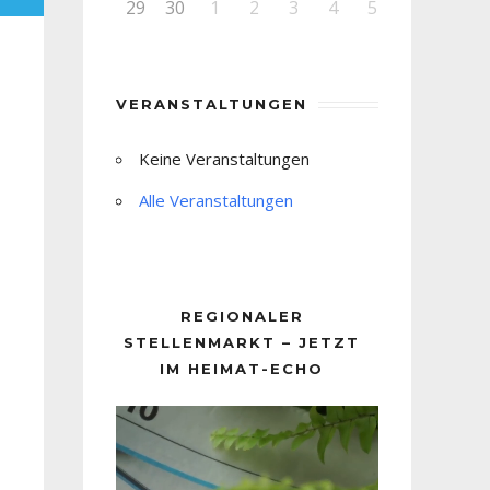
29
30
1
2
3
4
5
VERANSTALTUNGEN
Keine Veranstaltungen
Alle Veranstaltungen
REGIONALER
STELLENMARKT – JETZT
IM HEIMAT-ECHO
Video-
Player