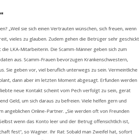
n“
? „Weil sie sich einen Vertrauten wünschen, sich freuen, wenn
it, vieles zu glauben. Zudem gehen die Betrüger sehr geschickt
ärt die LKA-Mitarbeiterin. Die Scamm-Männer geben sich zum
S-Soldaten aus. Scamm-Frauen bevorzugen Krankenschwestern,
s. Sie geben vor, viel beruflich unterwegs zu sein. Vermeintliche
plant, dann aber im letzten Moment abgesagt. Erfunden werden
liebte neue Kontakt scheint vom Pech verfolgt zu sein, gerät
gend Geld, um sich daraus zu befreien. Viele helfen gern und
em angeblichen Online-Partner. „Sie werden oft von Freunden
Selbst wenn das Konto leer und der Betrug offensichtlich ist,
chaft fest“, so Wagner. Ihr Rat: Sobald man Zweifel hat, sofort