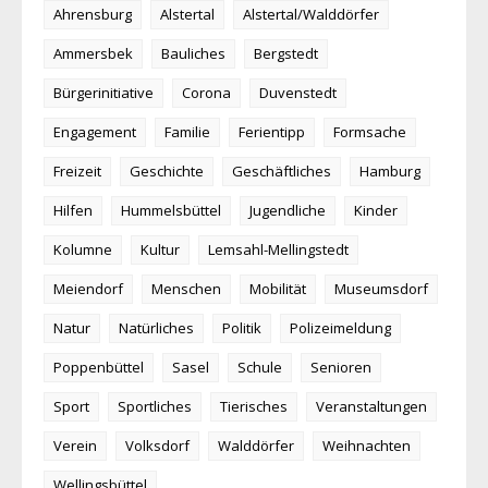
Ahrensburg
Alstertal
Alstertal/Walddörfer
Ammersbek
Bauliches
Bergstedt
Bürgerinitiative
Corona
Duvenstedt
Engagement
Familie
Ferientipp
Formsache
Freizeit
Geschichte
Geschäftliches
Hamburg
Hilfen
Hummelsbüttel
Jugendliche
Kinder
Kolumne
Kultur
Lemsahl-Mellingstedt
Meiendorf
Menschen
Mobilität
Museumsdorf
Natur
Natürliches
Politik
Polizeimeldung
Poppenbüttel
Sasel
Schule
Senioren
Sport
Sportliches
Tierisches
Veranstaltungen
Verein
Volksdorf
Walddörfer
Weihnachten
Wellingsbüttel