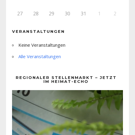
27
28
29
30
31
1
2
VERANSTALTUNGEN
Keine Veranstaltungen
Alle Veranstaltungen
REGIONALER STELLENMARKT – JETZT
IM HEIMAT-ECHO
Video-
Player