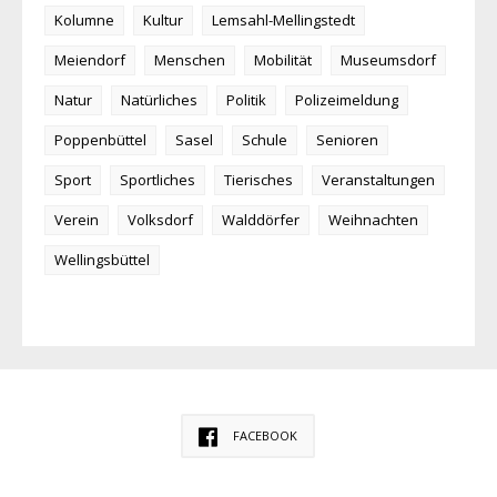
Kolumne
Kultur
Lemsahl-Mellingstedt
Meiendorf
Menschen
Mobilität
Museumsdorf
Natur
Natürliches
Politik
Polizeimeldung
Poppenbüttel
Sasel
Schule
Senioren
Sport
Sportliches
Tierisches
Veranstaltungen
Verein
Volksdorf
Walddörfer
Weihnachten
Wellingsbüttel
FACEBOOK