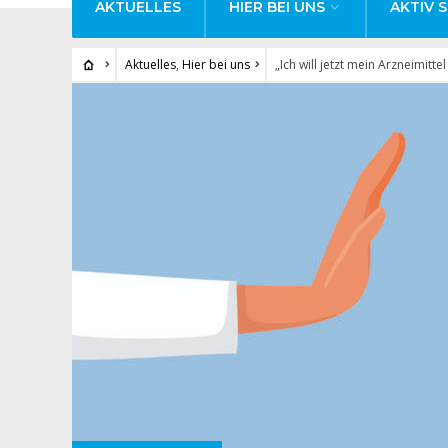
AKTUELLES
HIER BEI UNS
AKTIV S
Aktuelles
,
Hier bei uns
„Ich will jetzt mein Arzneimittel