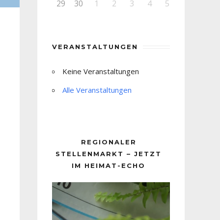
29
30
1
2
3
4
5
VERANSTALTUNGEN
Keine Veranstaltungen
Alle Veranstaltungen
REGIONALER
STELLENMARKT – JETZT
IM HEIMAT-ECHO
Video-
Player