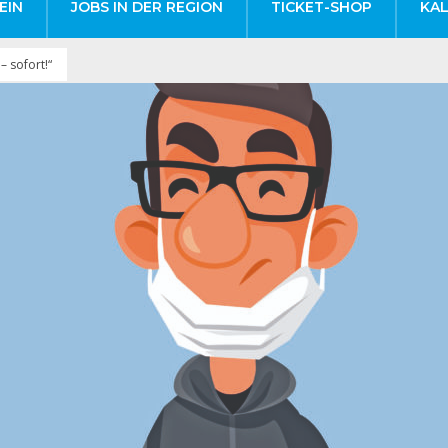
EIN
JOBS IN DER REGION
TICKET-SHOP
KA
 – sofort!“