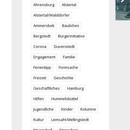
Ahrensburg
Alstertal
Alstertal/Walddörfer
Ammersbek
Bauliches
Bergstedt
Bürgerinitiative
Corona
Duvenstedt
Engagement
Familie
Ferientipp
Formsache
Freizeit
Geschichte
Geschäftliches
Hamburg
Hilfen
Hummelsbüttel
Jugendliche
Kinder
Kolumne
Kultur
Lemsahl-Mellingstedt