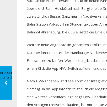
Auch an die Nachtschwärmer ist beim neuen Fahr
über die U-Bahn Hoisbüttel nach Bargteheide füh
zweistündlich Busse. Ganz neu im Nachtverkehr au
Bahn-Station Volksdorf im Stundentakt über Ah
Bahnhof Ahrensburg. Die 668 ersetzt die Linie 648
Weitere neue Angebote im gesamten Großraum H
Darüber hinaus bietet der Hamburger Verkehrsve
Fahrscheine zu kaufen. Wer dort angibt, dass er s
einem Klick die App HVV Switch aufrufen und das
Nach HVV-Angaben ist diese Form der Integrati
einmalig. In die App integriert ist auch die Mögl
eine weitere Vereinfachung“, sagt HVV-Geschäfts
den richtigen Fahrschein kaufen“, betont er. Die