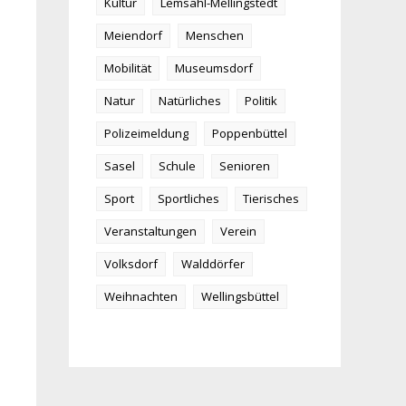
Kultur
Lemsahl-Mellingstedt
Meiendorf
Menschen
Mobilität
Museumsdorf
Natur
Natürliches
Politik
Polizeimeldung
Poppenbüttel
Sasel
Schule
Senioren
Sport
Sportliches
Tierisches
Veranstaltungen
Verein
Volksdorf
Walddörfer
Weihnachten
Wellingsbüttel