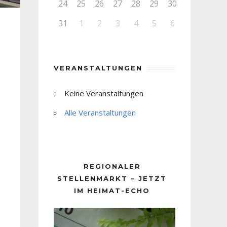
24
25
26
27
28
29
30
31
1
2
3
4
5
6
VERANSTALTUNGEN
Keine Veranstaltungen
Alle Veranstaltungen
REGIONALER
STELLENMARKT – JETZT
IM HEIMAT-ECHO
Video-