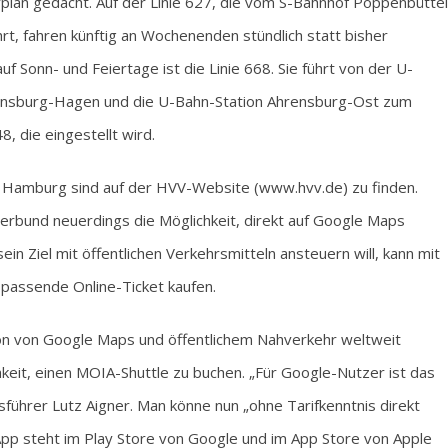
plan gedacht. Auf der Linie 627, die vom S-Bahnhof Poppenbüttel
rt, fahren künftig an Wochenenden stündlich statt bisher
f Sonn- und Feiertage ist die Linie 668. Sie führt von der U-
rensburg-Hagen und die U-Bahn-Station Ahrensburg-Ost zum
, die eingestellt wird.
amburg sind auf der HVV-Website (www.hvv.de) zu finden.
rbund neuerdings die Möglichkeit, direkt auf Google Maps
ein Ziel mit öffentlichen Verkehrsmitteln ansteuern will, kann mit
 passende Online-Ticket kaufen.
on von Google Maps und öffentlichem Nahverkehr weltweit
ichkeit, einen MOIA-Shuttle zu buchen. „Für Google-Nutzer ist das
führer Lutz Aigner. Man könne nun „ohne Tarifkenntnis direkt
 App steht im Play Store von Google und im App Store von Apple