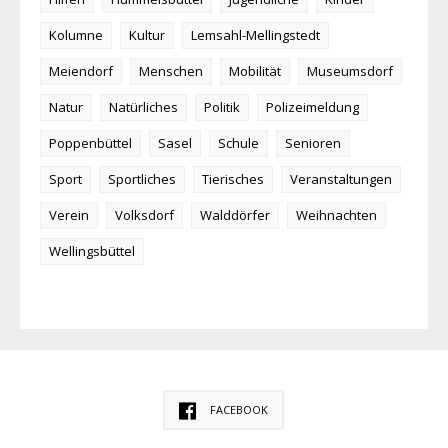
Kolumne
Kultur
Lemsahl-Mellingstedt
Meiendorf
Menschen
Mobilität
Museumsdorf
Natur
Natürliches
Politik
Polizeimeldung
Poppenbüttel
Sasel
Schule
Senioren
Sport
Sportliches
Tierisches
Veranstaltungen
Verein
Volksdorf
Walddörfer
Weihnachten
Wellingsbüttel
FACEBOOK