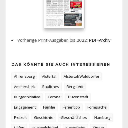
Vorherige Print-Ausgaben bis 2022:
PDF-Archiv
DAS KÖNNTE SIE AUCH INTERESSIEREN
Ahrensburg
Alstertal
Alstertal/Walddörfer
Ammersbek
Bauliches
Bergstedt
Bürgerinitiative
Corona
Duvenstedt
Engagement
Familie
Ferientipp
Formsache
Freizeit
Geschichte
Geschäftliches
Hamburg
Hilfen
Hummelsbüttel
Jugendliche
Kinder