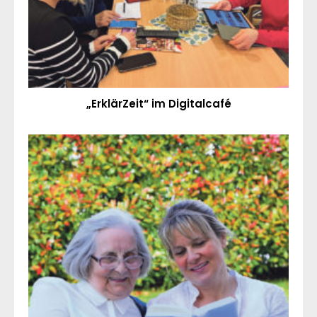
„ErklärZeit“ im Digitalcafé