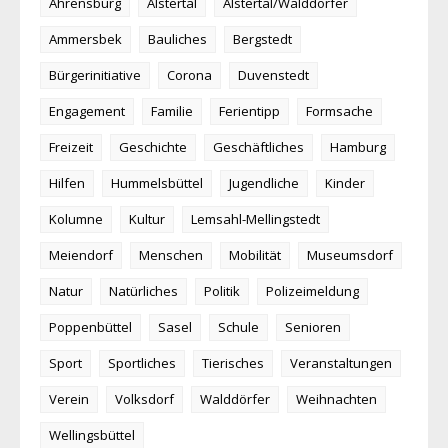
Ahrensburg
Alstertal
Alstertal/Walddörfer
Ammersbek
Bauliches
Bergstedt
Bürgerinitiative
Corona
Duvenstedt
Engagement
Familie
Ferientipp
Formsache
Freizeit
Geschichte
Geschäftliches
Hamburg
Hilfen
Hummelsbüttel
Jugendliche
Kinder
Kolumne
Kultur
Lemsahl-Mellingstedt
Meiendorf
Menschen
Mobilität
Museumsdorf
Natur
Natürliches
Politik
Polizeimeldung
Poppenbüttel
Sasel
Schule
Senioren
Sport
Sportliches
Tierisches
Veranstaltungen
Verein
Volksdorf
Walddörfer
Weihnachten
Wellingsbüttel