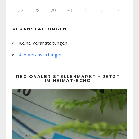
27
28
29
30
1
2
3
VERANSTALTUNGEN
Keine Veranstaltungen
Alle Veranstaltungen
REGIONALER STELLENMARKT – JETZT
IM HEIMAT-ECHO
Video-
Player