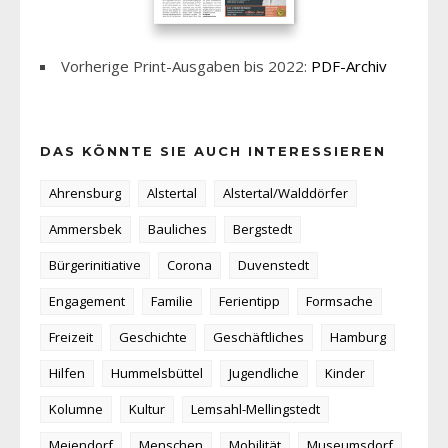
Vorherige Print-Ausgaben bis 2022:
PDF-Archiv
DAS KÖNNTE SIE AUCH INTERESSIEREN
Ahrensburg
Alstertal
Alstertal/Walddörfer
Ammersbek
Bauliches
Bergstedt
Bürgerinitiative
Corona
Duvenstedt
Engagement
Familie
Ferientipp
Formsache
Freizeit
Geschichte
Geschäftliches
Hamburg
Hilfen
Hummelsbüttel
Jugendliche
Kinder
Kolumne
Kultur
Lemsahl-Mellingstedt
Meiendorf
Menschen
Mobilität
Museumsdorf