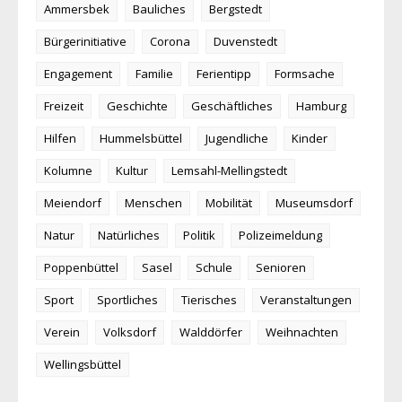
Ammersbek
Bauliches
Bergstedt
Bürgerinitiative
Corona
Duvenstedt
Engagement
Familie
Ferientipp
Formsache
Freizeit
Geschichte
Geschäftliches
Hamburg
Hilfen
Hummelsbüttel
Jugendliche
Kinder
Kolumne
Kultur
Lemsahl-Mellingstedt
Meiendorf
Menschen
Mobilität
Museumsdorf
Natur
Natürliches
Politik
Polizeimeldung
Poppenbüttel
Sasel
Schule
Senioren
Sport
Sportliches
Tierisches
Veranstaltungen
Verein
Volksdorf
Walddörfer
Weihnachten
Wellingsbüttel