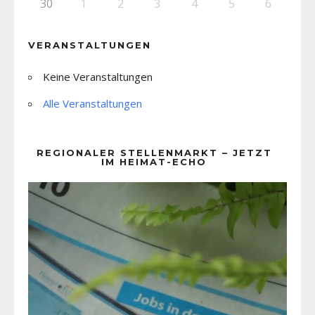
30
1
2
3
4
5
6
VERANSTALTUNGEN
Keine Veranstaltungen
Alle Veranstaltungen
REGIONALER STELLENMARKT – JETZT
IM HEIMAT-ECHO
Video-
Player