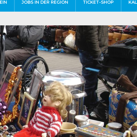
EIN
JOBS IN DER REGION
TICKET-SHOP
KA