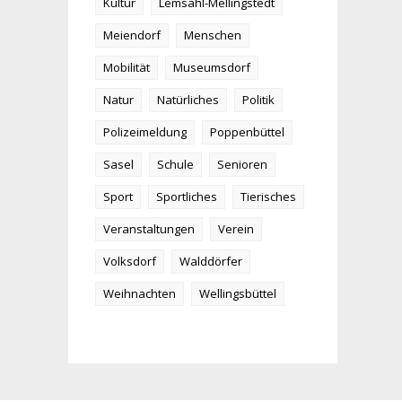
Kultur
Lemsahl-Mellingstedt
Meiendorf
Menschen
Mobilität
Museumsdorf
Natur
Natürliches
Politik
Polizeimeldung
Poppenbüttel
Sasel
Schule
Senioren
Sport
Sportliches
Tierisches
Veranstaltungen
Verein
Volksdorf
Walddörfer
Weihnachten
Wellingsbüttel