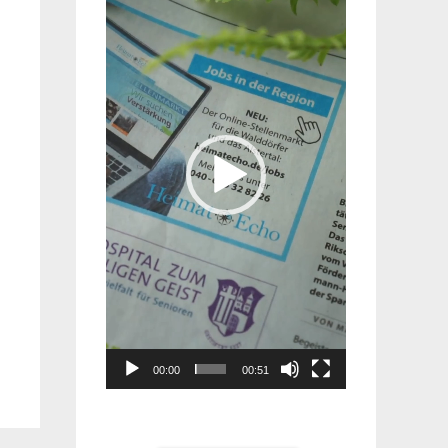
Player
00:00
00:51