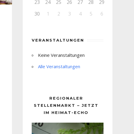
23
24
25
26
27
28
29
30
1
2
3
4
5
6
VERANSTALTUNGEN
Keine Veranstaltungen
Alle Veranstaltungen
REGIONALER
STELLENMARKT – JETZT
IM HEIMAT-ECHO
Video-