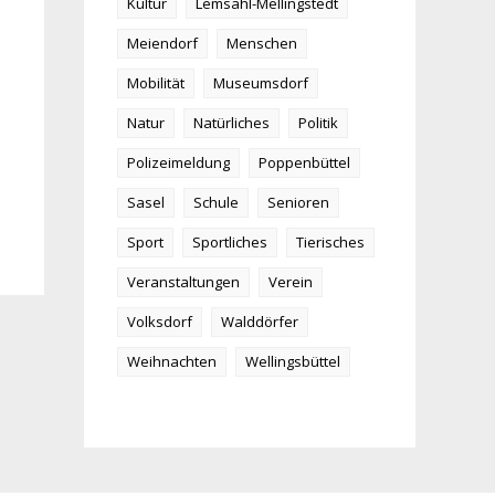
Kultur
Lemsahl-Mellingstedt
Meiendorf
Menschen
Mobilität
Museumsdorf
Natur
Natürliches
Politik
Polizeimeldung
Poppenbüttel
Sasel
Schule
Senioren
Sport
Sportliches
Tierisches
Veranstaltungen
Verein
Volksdorf
Walddörfer
Weihnachten
Wellingsbüttel