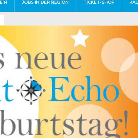
EIN
JOBS IN DER REGION
TICKET-SHOP
KA