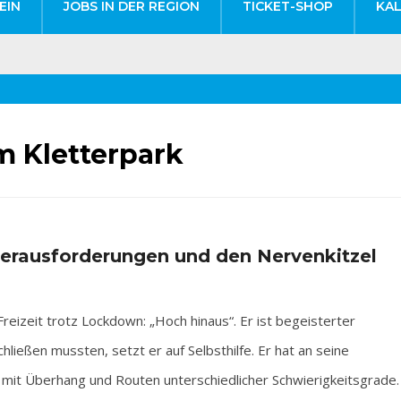
EIN
JOBS IN DER REGION
TICKET-SHOP
KA
m Kletterpark
Herausforderungen und den Nervenkitzel
izeit trotz Lockdown: „Hoch hinaus“. Er ist begeisterter
chließen mussten, setzt er auf Selbsthilfe. Er hat an seine
mit Überhang und Routen unterschiedlicher Schwierigkeitsgrade.