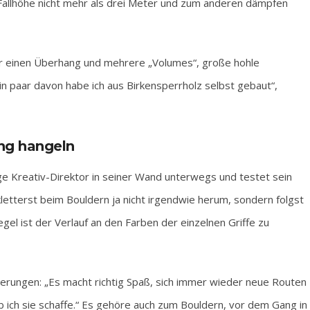
 Fallhöhe nicht mehr als drei Meter und zum anderen dämpfen
r einen Überhang und mehrere „Volumes“, große hohle
in paar davon habe ich aus Birkensperrholz selbst gebaut“,
ng hangeln
ige Kreativ-Direktor in seiner Wand unterwegs und testet sein
etterst beim Bouldern ja nicht irgendwie herum, sondern folgst
gel ist der Verlauf an den Farben der einzelnen Griffe zu
rungen: „Es macht richtig Spaß, sich immer wieder neue Routen
b ich sie schaffe.“ Es gehöre auch zum Bouldern, vor dem Gang in