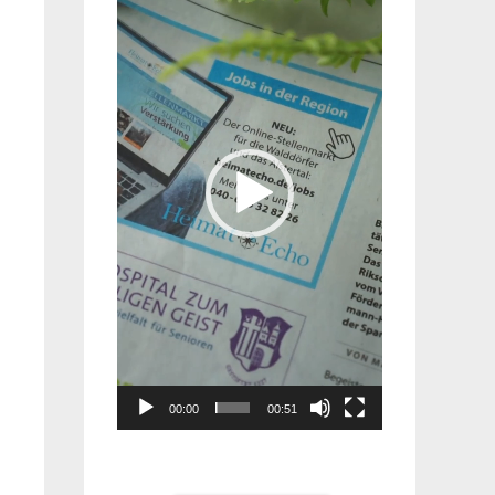
Player
00:00
00:51