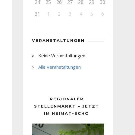
24
25
26
27
28
29
30
31
1
2
3
4
5
6
VERANSTALTUNGEN
Keine Veranstaltungen
Alle Veranstaltungen
REGIONALER
STELLENMARKT – JETZT
IM HEIMAT-ECHO
Video-