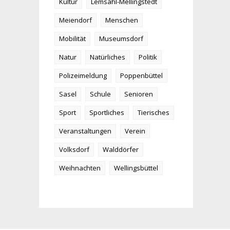
Kultur
Lemsahl-Mellingstedt
Meiendorf
Menschen
Mobilität
Museumsdorf
Natur
Natürliches
Politik
Polizeimeldung
Poppenbüttel
Sasel
Schule
Senioren
Sport
Sportliches
Tierisches
Veranstaltungen
Verein
Volksdorf
Walddörfer
Weihnachten
Wellingsbüttel