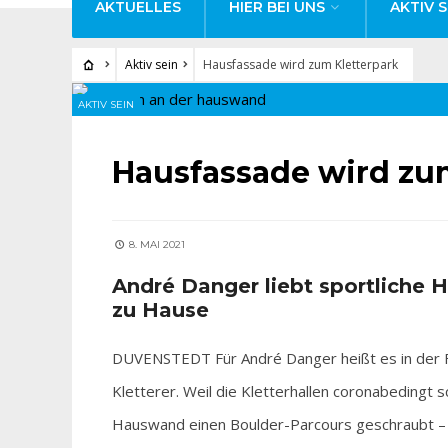
AKTUELLES
HIER BEI UNS
AKTIV S
Aktiv sein
Hausfassade wird zum Kletterpark
AKTIV SEIN
Hausfassade wird zu
8. MAI 2021
André Danger liebt sportliche 
zu Hause
DUVENSTEDT Für André Danger heißt es in der Fre
Kletterer. Weil die Kletterhallen coronabedingt s
Hauswand einen Boulder-Parcours geschraubt – 