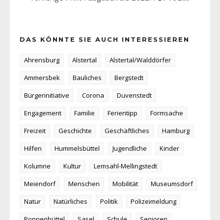
DAS KÖNNTE SIE AUCH INTERESSIEREN
Ahrensburg
Alstertal
Alstertal/Walddörfer
Ammersbek
Bauliches
Bergstedt
Bürgerinitiative
Corona
Duvenstedt
Engagement
Familie
Ferientipp
Formsache
Freizeit
Geschichte
Geschäftliches
Hamburg
Hilfen
Hummelsbüttel
Jugendliche
Kinder
Kolumne
Kultur
Lemsahl-Mellingstedt
Meiendorf
Menschen
Mobilität
Museumsdorf
Natur
Natürliches
Politik
Polizeimeldung
Poppenbüttel
Sasel
Schule
Senioren