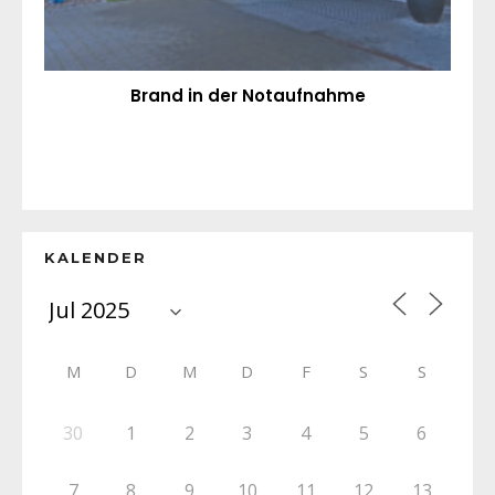
Brand in der Notaufnahme
KALENDER
M
D
M
D
F
S
S
30
1
2
3
4
5
6
7
8
9
10
11
12
13