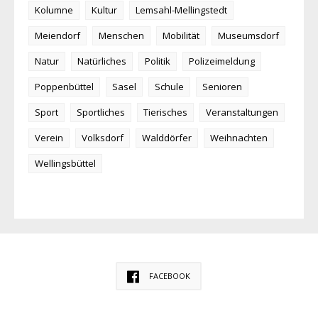
Kolumne
Kultur
Lemsahl-Mellingstedt
Meiendorf
Menschen
Mobilität
Museumsdorf
Natur
Natürliches
Politik
Polizeimeldung
Poppenbüttel
Sasel
Schule
Senioren
Sport
Sportliches
Tierisches
Veranstaltungen
Verein
Volksdorf
Walddörfer
Weihnachten
Wellingsbüttel
FACEBOOK