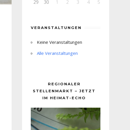
29
30
1
2
3
4
5
VERANSTALTUNGEN
Keine Veranstaltungen
Alle Veranstaltungen
REGIONALER
STELLENMARKT – JETZT
IM HEIMAT-ECHO
Video-
Player