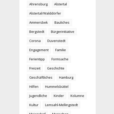
Ahrensburg
Alstertal
Alstertal/Walddörfer
Ammersbek
Bauliches
Bergstedt
Bürgerinitiative
Corona
Duvenstedt
Engagement
Familie
Ferientipp
Formsache
Freizeit
Geschichte
Geschäftliches
Hamburg
Hilfen
Hummelsbüttel
Jugendliche
Kinder
Kolumne
Kultur
Lemsahl-Mellingstedt