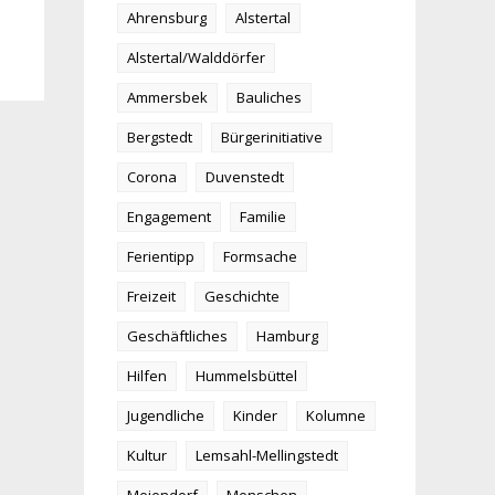
Ahrensburg
Alstertal
Alstertal/Walddörfer
Ammersbek
Bauliches
Bergstedt
Bürgerinitiative
Corona
Duvenstedt
Engagement
Familie
Ferientipp
Formsache
Freizeit
Geschichte
Geschäftliches
Hamburg
Hilfen
Hummelsbüttel
Jugendliche
Kinder
Kolumne
Kultur
Lemsahl-Mellingstedt