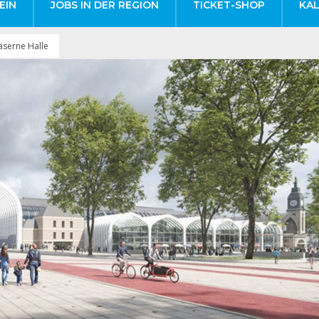
EIN
JOBS IN DER REGION
TICKET-SHOP
KA
serne Halle