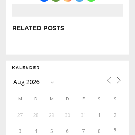
RELATED POSTS
KALENDER
M
D
M
D
F
S
S
27
28
29
30
31
1
2
9
3
4
5
6
7
8