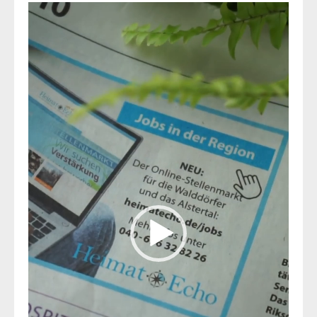
Video-
Player