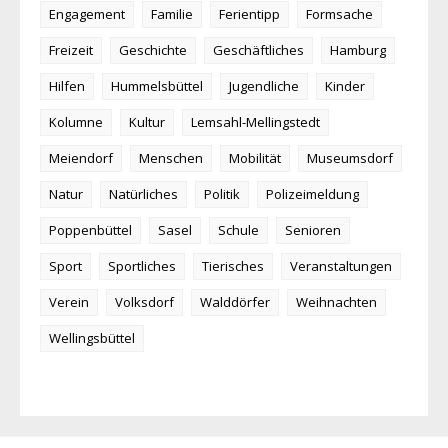
Engagement
Familie
Ferientipp
Formsache
Freizeit
Geschichte
Geschäftliches
Hamburg
Hilfen
Hummelsbüttel
Jugendliche
Kinder
Kolumne
Kultur
Lemsahl-Mellingstedt
Meiendorf
Menschen
Mobilität
Museumsdorf
Natur
Natürliches
Politik
Polizeimeldung
Poppenbüttel
Sasel
Schule
Senioren
Sport
Sportliches
Tierisches
Veranstaltungen
Verein
Volksdorf
Walddörfer
Weihnachten
Wellingsbüttel