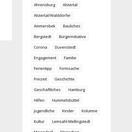
Ahrensburg
Alstertal
Alstertal/Walddörfer
Ammersbek
Bauliches
Bergstedt
Bürgerinitiative
Corona
Duvenstedt
Engagement
Familie
Ferientipp
Formsache
Freizeit
Geschichte
Geschäftliches
Hamburg
Hilfen
Hummelsbüttel
Jugendliche
Kinder
Kolumne
Kultur
Lemsahl-Mellingstedt