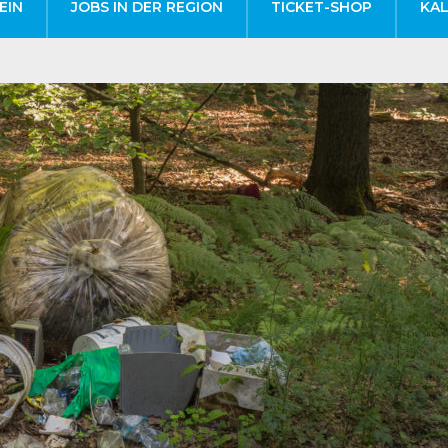
EIN
JOBS IN DER REGION
TICKET-SHOP
KA