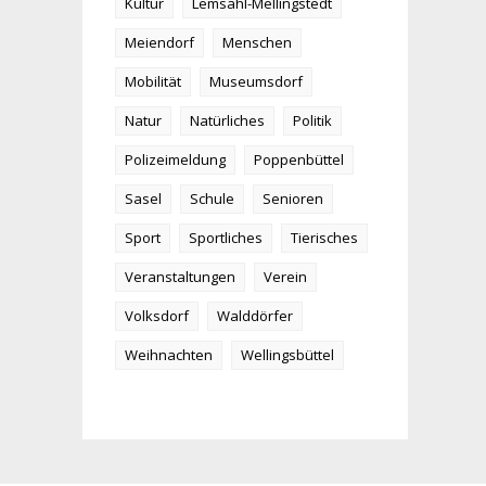
Kultur
Lemsahl-Mellingstedt
Meiendorf
Menschen
Mobilität
Museumsdorf
Natur
Natürliches
Politik
Polizeimeldung
Poppenbüttel
Sasel
Schule
Senioren
Sport
Sportliches
Tierisches
Veranstaltungen
Verein
Volksdorf
Walddörfer
Weihnachten
Wellingsbüttel