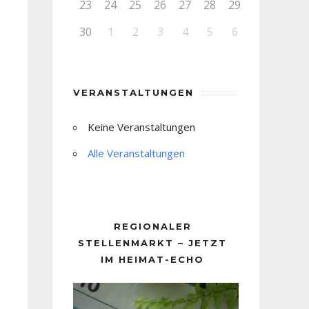
23
24
25
26
27
28
29
30
1
2
3
4
5
6
VERANSTALTUNGEN
Keine Veranstaltungen
Alle Veranstaltungen
REGIONALER
STELLENMARKT – JETZT
IM HEIMAT-ECHO
Video-