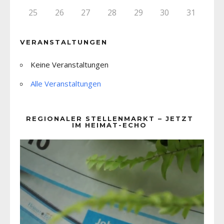
25
26
27
28
29
30
31
VERANSTALTUNGEN
Keine Veranstaltungen
Alle Veranstaltungen
REGIONALER STELLENMARKT – JETZT
IM HEIMAT-ECHO
Video-
Player