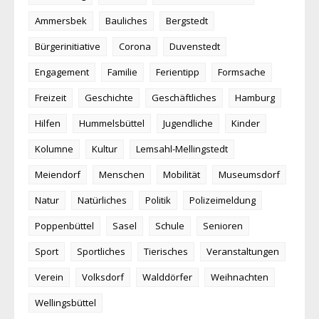
Ammersbek
Bauliches
Bergstedt
Bürgerinitiative
Corona
Duvenstedt
Engagement
Familie
Ferientipp
Formsache
Freizeit
Geschichte
Geschäftliches
Hamburg
Hilfen
Hummelsbüttel
Jugendliche
Kinder
Kolumne
Kultur
Lemsahl-Mellingstedt
Meiendorf
Menschen
Mobilität
Museumsdorf
Natur
Natürliches
Politik
Polizeimeldung
Poppenbüttel
Sasel
Schule
Senioren
Sport
Sportliches
Tierisches
Veranstaltungen
Verein
Volksdorf
Walddörfer
Weihnachten
Wellingsbüttel