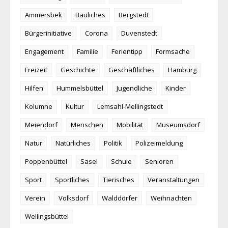
Ammersbek
Bauliches
Bergstedt
Bürgerinitiative
Corona
Duvenstedt
Engagement
Familie
Ferientipp
Formsache
Freizeit
Geschichte
Geschäftliches
Hamburg
Hilfen
Hummelsbüttel
Jugendliche
Kinder
Kolumne
Kultur
Lemsahl-Mellingstedt
Meiendorf
Menschen
Mobilität
Museumsdorf
Natur
Natürliches
Politik
Polizeimeldung
Poppenbüttel
Sasel
Schule
Senioren
Sport
Sportliches
Tierisches
Veranstaltungen
Verein
Volksdorf
Walddörfer
Weihnachten
Wellingsbüttel