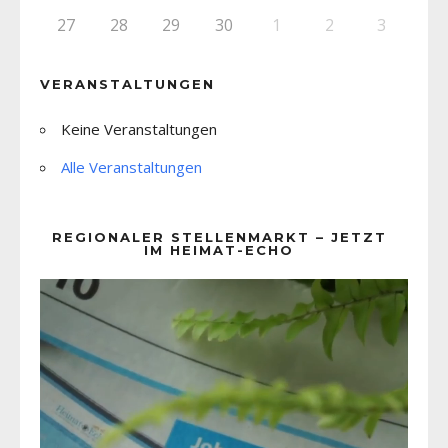
27
28
29
30
1
2
3
VERANSTALTUNGEN
Keine Veranstaltungen
Alle Veranstaltungen
REGIONALER STELLENMARKT – JETZT
IM HEIMAT-ECHO
Video-
Player