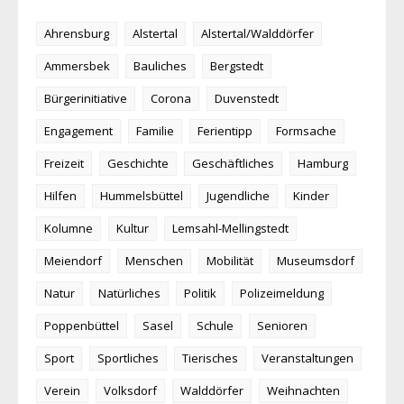
Ahrensburg
Alstertal
Alstertal/Walddörfer
Ammersbek
Bauliches
Bergstedt
Bürgerinitiative
Corona
Duvenstedt
Engagement
Familie
Ferientipp
Formsache
Freizeit
Geschichte
Geschäftliches
Hamburg
Hilfen
Hummelsbüttel
Jugendliche
Kinder
Kolumne
Kultur
Lemsahl-Mellingstedt
Meiendorf
Menschen
Mobilität
Museumsdorf
Natur
Natürliches
Politik
Polizeimeldung
Poppenbüttel
Sasel
Schule
Senioren
Sport
Sportliches
Tierisches
Veranstaltungen
Verein
Volksdorf
Walddörfer
Weihnachten