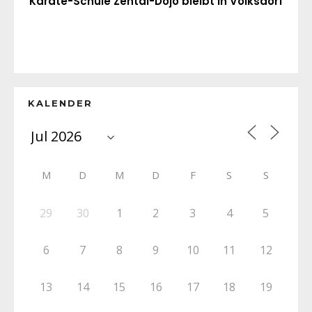
Karate-Schule Zentai-Dojo bleibt in Volksdorf
KALENDER
M
D
M
D
F
S
S
29
30
1
2
3
4
5
6
7
8
9
10
11
12
13
14
15
16
17
18
19