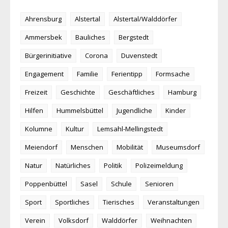
Ahrensburg
Alstertal
Alstertal/Walddörfer
Ammersbek
Bauliches
Bergstedt
Bürgerinitiative
Corona
Duvenstedt
Engagement
Familie
Ferientipp
Formsache
Freizeit
Geschichte
Geschäftliches
Hamburg
Hilfen
Hummelsbüttel
Jugendliche
Kinder
Kolumne
Kultur
Lemsahl-Mellingstedt
Meiendorf
Menschen
Mobilität
Museumsdorf
Natur
Natürliches
Politik
Polizeimeldung
Poppenbüttel
Sasel
Schule
Senioren
Sport
Sportliches
Tierisches
Veranstaltungen
Verein
Volksdorf
Walddörfer
Weihnachten