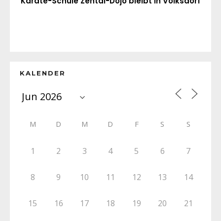
Karate-Schule Zentai-Dojo bleibt in Volksdorf
KALENDER
M
D
M
D
F
S
S
1
2
3
4
5
6
7
8
9
10
11
12
13
14
15
16
17
18
19
20
21