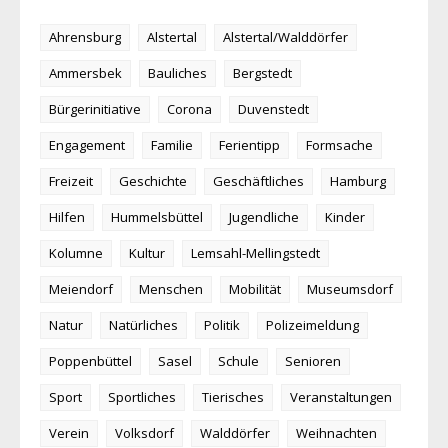
Ahrensburg
Alstertal
Alstertal/Walddörfer
Ammersbek
Bauliches
Bergstedt
Bürgerinitiative
Corona
Duvenstedt
Engagement
Familie
Ferientipp
Formsache
Freizeit
Geschichte
Geschäftliches
Hamburg
Hilfen
Hummelsbüttel
Jugendliche
Kinder
Kolumne
Kultur
Lemsahl-Mellingstedt
Meiendorf
Menschen
Mobilität
Museumsdorf
Natur
Natürliches
Politik
Polizeimeldung
Poppenbüttel
Sasel
Schule
Senioren
Sport
Sportliches
Tierisches
Veranstaltungen
Verein
Volksdorf
Walddörfer
Weihnachten