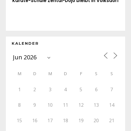
Karate-Schule Zentai-Dojo bleibt in Volksdorf
KALENDER
M
D
M
D
F
S
S
1
2
3
4
5
6
7
8
9
10
11
12
13
14
15
16
17
18
19
20
21