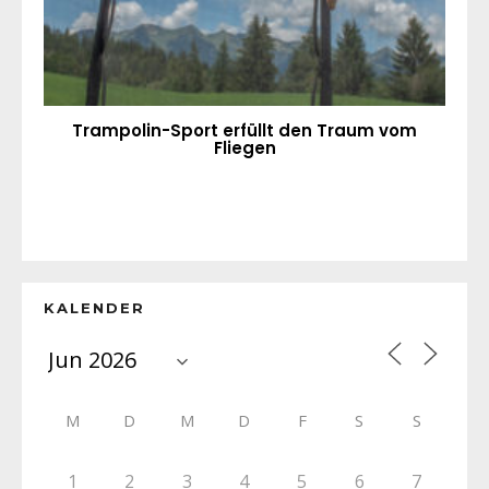
Trampolin-Sport erfüllt den Traum vom
Fliegen
KALENDER
M
D
M
D
F
S
S
1
2
3
4
5
6
7