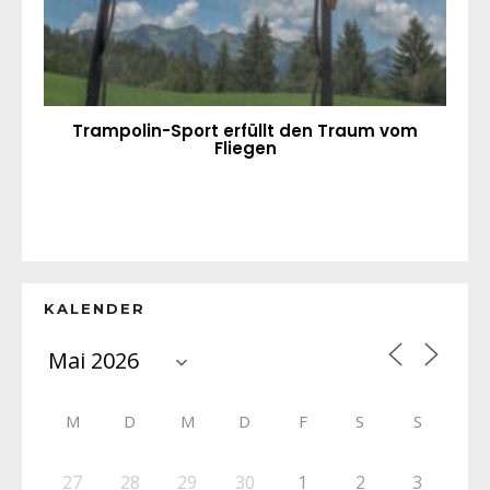
Trampolin-Sport erfüllt den Traum vom
Fliegen
KALENDER
M
D
M
D
F
S
S
27
28
29
30
1
2
3