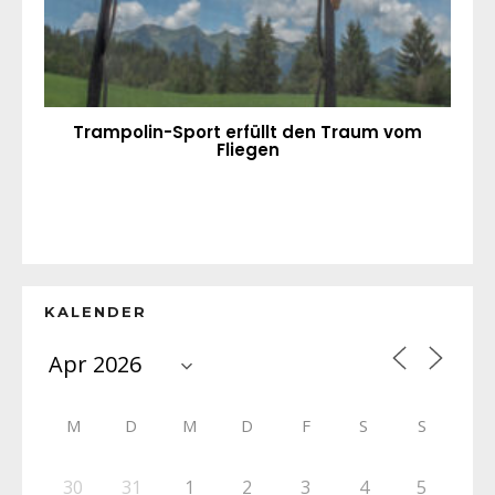
Trampolin-Sport erfüllt den Traum vom
Fliegen
KALENDER
M
D
M
D
F
S
S
30
31
1
2
3
4
5