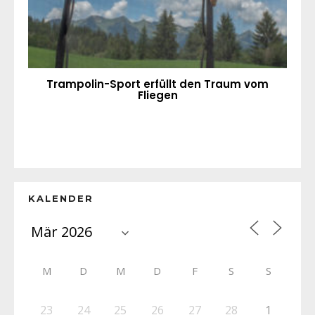
Trampolin-Sport erfüllt den Traum vom
Fliegen
KALENDER
M
D
M
D
F
S
S
23
24
25
26
27
28
1