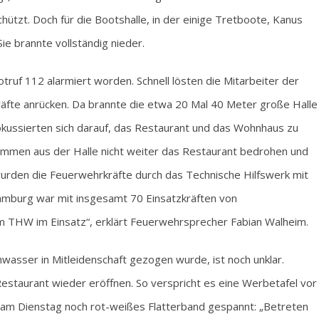
tzt. Doch für die Bootshalle, in der einige Tretboote, Kanus
Sie brannte vollständig nieder.
uf 112 alarmiert worden. Schnell lösten die Mitarbeiter der
Kräfte anrücken. Da brannte die etwa 20 Mal 40 Meter große Halle
okussierten sich darauf, das Restaurant und das Wohnhaus zu
lammen aus der Halle nicht weiter das Restaurant bedrohen und
wurden die Feuerwehrkräfte durch das Technische Hilfswerk mit
mburg war mit insgesamt 70 Einsatzkräften von
m THW im Einsatz“, erklärt Feuerwehrsprecher Fabian Walheim.
asser in Mitleidenschaft gezogen wurde, ist noch unklar.
 Restaurant wieder eröffnen. So verspricht es eine Werbetafel vor
am Dienstag noch rot-weißes Flatterband gespannt: „Betreten