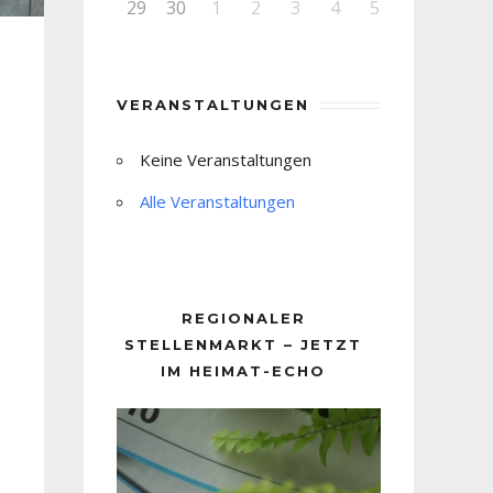
29
30
1
2
3
4
5
VERANSTALTUNGEN
Keine Veranstaltungen
Alle Veranstaltungen
REGIONALER
STELLENMARKT – JETZT
IM HEIMAT-ECHO
Video-
Player