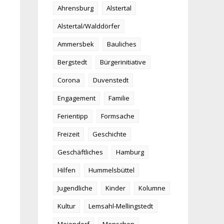
Ahrensburg
Alstertal
Alstertal/Walddörfer
Ammersbek
Bauliches
Bergstedt
Bürgerinitiative
Corona
Duvenstedt
Engagement
Familie
Ferientipp
Formsache
Freizeit
Geschichte
Geschäftliches
Hamburg
Hilfen
Hummelsbüttel
Jugendliche
Kinder
Kolumne
Kultur
Lemsahl-Mellingstedt