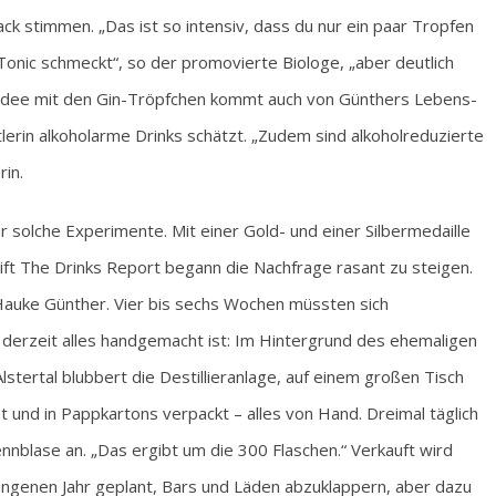
 stimmen. „Das ist so intensiv, dass du nur ein paar Tropfen
 Tonic schmeckt“, so der promovierte Biologe, „aber deutlich
e Idee mit den Gin-Tröpfchen kommt auch von Günthers Lebens-
tlerin alkoholarme Drinks schätzt. „Zudem sind alkoholreduzierte
in.
r solche Experimente. Mit einer Gold- und einer Silbermedaille
ft The Drinks Report begann die Nachfrage rasant zu steigen.
Hauke Günther. Vier bis sechs Wochen müssten sich
 derzeit alles handgemacht ist: Im Hintergrund des ehemaligen
stertal blubbert die Destillieranlage, auf einem großen Tisch
t und in Pappkartons verpackt – alles von Hand. Dreimal täglich
nnblase an. „Das ergibt um die 300 Flaschen.“ Verkauft wird
gangenen Jahr geplant, Bars und Läden abzuklappern, aber dazu