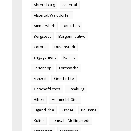
Ahrensburg
Alstertal
Alstertal/Walddörfer
Ammersbek
Bauliches
Bergstedt
Bürgerinitiative
Corona
Duvenstedt
Engagement
Familie
Ferientipp
Formsache
Freizeit
Geschichte
Geschäftliches
Hamburg
Hilfen
Hummelsbüttel
Jugendliche
Kinder
Kolumne
Kultur
Lemsahl-Mellingstedt