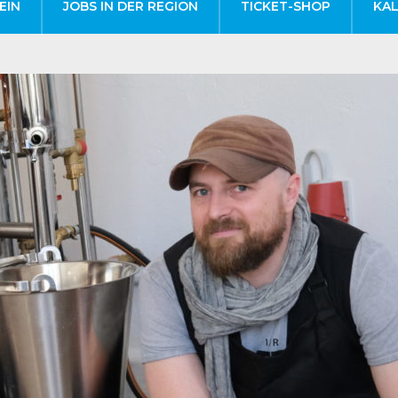
EIN
JOBS IN DER REGION
TICKET-SHOP
KA