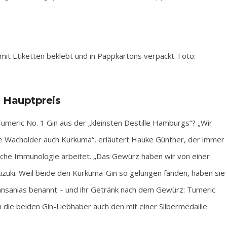
it Etiketten beklebt und in Pappkartons verpackt. Foto:
 Hauptpreis
meric No. 1 Gin aus der „kleinsten Destille Hamburgs“? „Wir
ie Wacholder auch Kurkuma“, erläutert Hauke Günther, der immer
sche Immunologie arbeitet. „Das Gewürz haben wir von einer
uzuki. Weil beide den Kurkuma-Gin so gelungen fanden, haben sie
ansanias benannt – und ihr Getränk nach dem Gewürz: Tumeric
die beiden Gin-Liebhaber auch den mit einer Silbermedaille