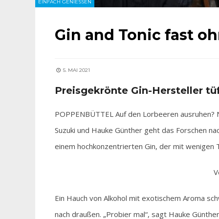
EINFACH GENIESSEN
Gin and Tonic fast o
5. MAI 2021
Preisgekrönte Gin-Hersteller t
POPPENBÜTTEL Auf den Lorbeeren ausruhen? Nei
Suzuki und Hauke Günther geht das Forschen nach
einem hochkonzentrierten Gin, der mit wenigen 
V
Ein Hauch von Alkohol mit exotischem Aroma schw
nach draußen. „Probier mal“, sagt Hauke Günther