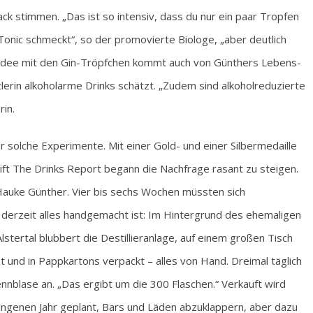
 stimmen. „Das ist so intensiv, dass du nur ein paar Tropfen
 Tonic schmeckt“, so der promovierte Biologe, „aber deutlich
e Idee mit den Gin-Tröpfchen kommt auch von Günthers Lebens-
tlerin alkoholarme Drinks schätzt. „Zudem sind alkoholreduzierte
in.
r solche Experimente. Mit einer Gold- und einer Silbermedaille
ft The Drinks Report begann die Nachfrage rasant zu steigen.
Hauke Günther. Vier bis sechs Wochen müssten sich
 derzeit alles handgemacht ist: Im Hintergrund des ehemaligen
stertal blubbert die Destillieranlage, auf einem großen Tisch
t und in Pappkartons verpackt – alles von Hand. Dreimal täglich
nnblase an. „Das ergibt um die 300 Flaschen.“ Verkauft wird
gangenen Jahr geplant, Bars und Läden abzuklappern, aber dazu