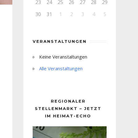
23
24
25
26
27
28
29
30
31
1
2
3
4
5
VERANSTALTUNGEN
Keine Veranstaltungen
Alle Veranstaltungen
REGIONALER
STELLENMARKT – JETZT
IM HEIMAT-ECHO
Video-