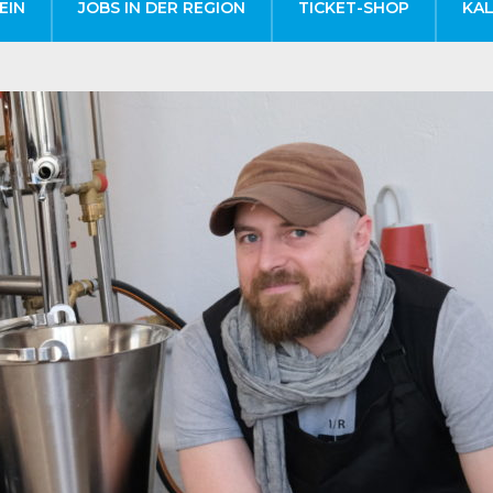
EIN
JOBS IN DER REGION
TICKET-SHOP
KA