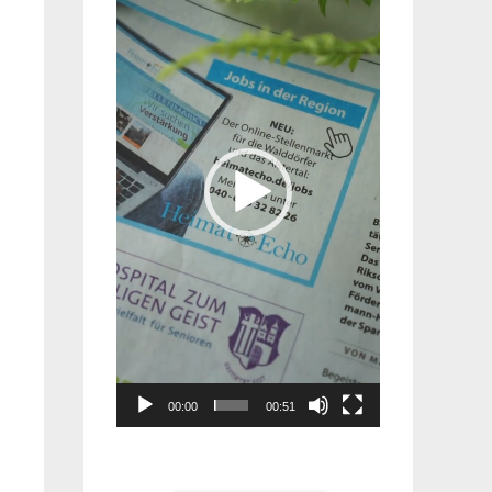
Player
00:00
00:51