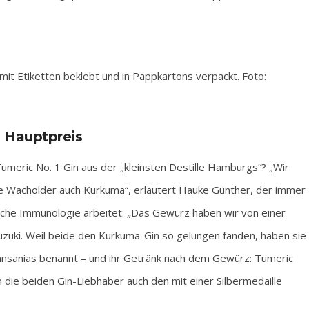
it Etiketten beklebt und in Pappkartons verpackt. Foto:
 Hauptpreis
meric No. 1 Gin aus der „kleinsten Destille Hamburgs“? „Wir
ie Wacholder auch Kurkuma“, erläutert Hauke Günther, der immer
sche Immunologie arbeitet. „Das Gewürz haben wir von einer
uzuki. Weil beide den Kurkuma-Gin so gelungen fanden, haben sie
ansanias benannt – und ihr Getränk nach dem Gewürz: Tumeric
die beiden Gin-Liebhaber auch den mit einer Silbermedaille