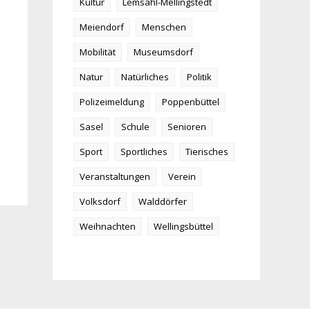
Kultur
Lemsahl-Mellingstedt
Meiendorf
Menschen
Mobilität
Museumsdorf
Natur
Natürliches
Politik
Polizeimeldung
Poppenbüttel
Sasel
Schule
Senioren
Sport
Sportliches
Tierisches
Veranstaltungen
Verein
Volksdorf
Walddörfer
Weihnachten
Wellingsbüttel