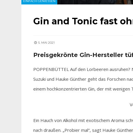
EINFACH GENIESSEN
Gin and Tonic fast o
5. MAI 2021
Preisgekrönte Gin-Hersteller t
POPPENBÜTTEL Auf den Lorbeeren ausruhen? Nei
Suzuki und Hauke Günther geht das Forschen nach
einem hochkonzentrierten Gin, der mit wenigen 
V
Ein Hauch von Alkohol mit exotischem Aroma schw
nach draußen. „Probier mal“, sagt Hauke Günther