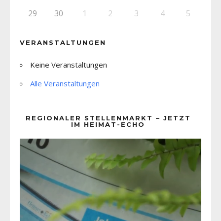
29
30
1
2
3
4
5
VERANSTALTUNGEN
Keine Veranstaltungen
Alle Veranstaltungen
REGIONALER STELLENMARKT – JETZT
IM HEIMAT-ECHO
Video-
Player