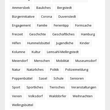
Ammersbek
Bauliches
Bergstedt
Bürgerinitiative
Corona
Duvenstedt
Engagement
Familie
Ferientipp
Formsache
Freizeit
Geschichte
Geschäftliches
Hamburg
Hilfen
Hummelsbüttel
Jugendliche
Kinder
Kolumne
Kultur
Lemsahl-Mellingstedt
Meiendorf
Menschen
Mobilität
Museumsdorf
Natur
Natürliches
Politik
Polizeimeldung
Poppenbüttel
Sasel
Schule
Senioren
Sport
Sportliches
Tierisches
Veranstaltungen
Verein
Volksdorf
Walddörfer
Weihnachten
Wellingsbüttel