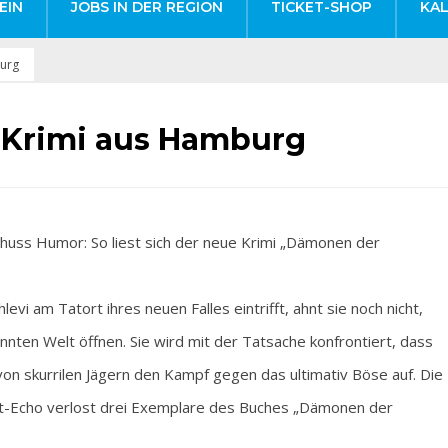
EIN
JOBS IN DER REGION
TICKET-SHOP
KA
burg
 Krimi aus Hamburg
ss Humor: So liest sich der neue Krimi „Dämonen der
i am Tatort ihres neuen Falles eintrifft, ahnt sie noch nicht,
annten Welt öffnen. Sie wird mit der Tatsache konfrontiert, dass
n skurrilen Jägern den Kampf gegen das ultimativ Böse auf. Die
at-Echo verlost drei Exemplare des Buches „Dämonen der