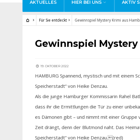
AKTUELLES
HIER BEI UNS
AKTIV S
Für Sie entdeckt
Gewinnspiel Mystery Krimi aus Ham
FÜR SIE ENTDECKT
Gewinnspiel Mystery
19. OKTOBER 2022
HAMBURG Spannend, mystisch und mit einem Schu
Speicherstadt“ von Heike Denzau.
Als die junge Hamburger Kommissarin Rahel Bathlev
dass ihr die Ermittlungen die Tür zu einer unbek
es Dämonen gibt – und nimmt mit einer Gruppe vo
Zeit drängt, denn der Blutmond naht. Das Heim
Speicherstadt“ von Heike Denzau.(red)