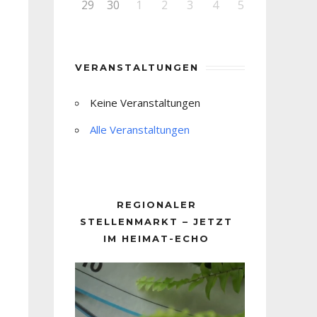
29
30
1
2
3
4
5
VERANSTALTUNGEN
Keine Veranstaltungen
Alle Veranstaltungen
REGIONALER
STELLENMARKT – JETZT
IM HEIMAT-ECHO
Video-
Player