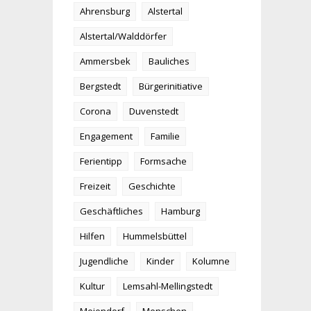
Ahrensburg
Alstertal
Alstertal/Walddörfer
Ammersbek
Bauliches
Bergstedt
Bürgerinitiative
Corona
Duvenstedt
Engagement
Familie
Ferientipp
Formsache
Freizeit
Geschichte
Geschäftliches
Hamburg
Hilfen
Hummelsbüttel
Jugendliche
Kinder
Kolumne
Kultur
Lemsahl-Mellingstedt