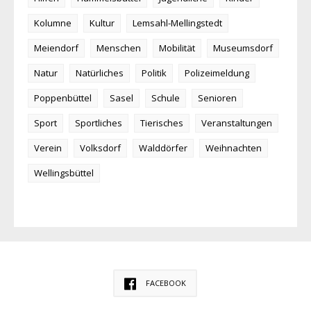
Kolumne
Kultur
Lemsahl-Mellingstedt
Meiendorf
Menschen
Mobilität
Museumsdorf
Natur
Natürliches
Politik
Polizeimeldung
Poppenbüttel
Sasel
Schule
Senioren
Sport
Sportliches
Tierisches
Veranstaltungen
Verein
Volksdorf
Walddörfer
Weihnachten
Wellingsbüttel
FACEBOOK