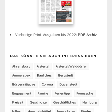
Vorherige Print-Ausgaben bis 2022:
PDF-Archiv
DAS KÖNNTE SIE AUCH INTERESSIEREN
Ahrensburg
Alstertal
Alstertal/Walddörfer
Ammersbek
Bauliches
Bergstedt
Bürgerinitiative
Corona
Duvenstedt
Engagement
Familie
Ferientipp
Formsache
Freizeit
Geschichte
Geschäftliches
Hamburg
Hilfen
Hummelsbüttel
Jugendliche
Kinder