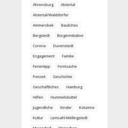
Ahrensburg
Alstertal
Alstertal/Walddörfer
Ammersbek
Bauliches
Bergstedt
Bürgerinitiative
Corona
Duvenstedt
Engagement
Familie
Ferientipp
Formsache
Freizeit
Geschichte
Geschäftliches
Hamburg
Hilfen
Hummelsbüttel
Jugendliche
Kinder
Kolumne
Kultur
Lemsahl-Mellingstedt