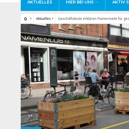
AKTUELLES
HIER BEI UNS
AKTIV S
Aktuelles
Geschäftsleute erklären Flaniermeile für ges