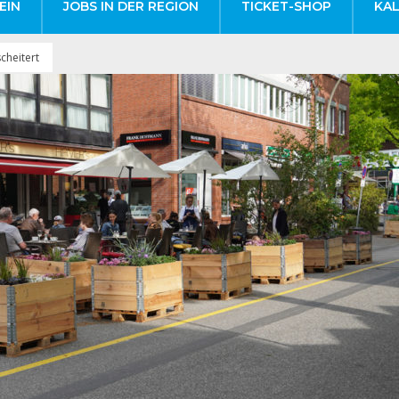
EIN
JOBS IN DER REGION
TICKET-SHOP
KA
cheitert