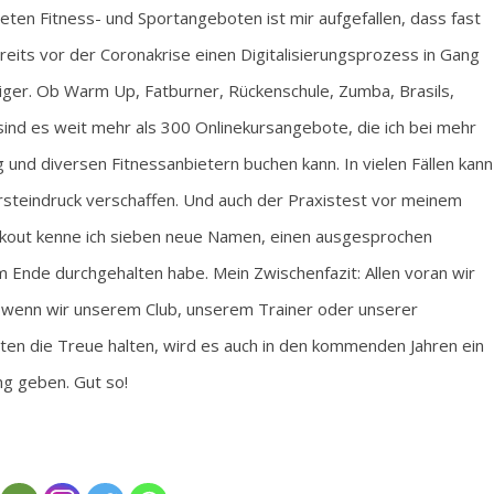
neten Fitness- und Sportangeboten ist mir aufgefallen, dass fast
its vor der Coronakrise einen Digitalisierungsprozess in Gang
iger. Ob Warm Up, Fatburner, Rückenschule, Zumba, Brasils,
sind es weit mehr als 300 Onlinekursangebote, die ich bei mehr
nd diversen Fitnessanbietern buchen kann. In vielen Fällen kann
Ersteindruck verschaffen. Und auch der Praxistest vor meinem
kout kenne ich sieben neue Namen, einen ausgesprochen
um Ende durchgehalten habe. Mein Zwischenfazit: Allen voran wir
r wenn wir unserem Club, unserem Trainer oder unserer
iten die Treue halten, wird es auch in den kommenden Jahren ein
ng geben. Gut so!