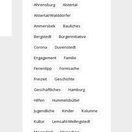
Ahrensburg
Alstertal
Alstertal/Walddörfer
Ammersbek
Bauliches
Bergstedt
Bürgerinitiative
Corona
Duvenstedt
Engagement
Familie
Ferientipp
Formsache
Freizeit
Geschichte
Geschäftliches
Hamburg
Hilfen
Hummelsbüttel
Jugendliche
Kinder
Kolumne
Kultur
Lemsahl-Mellingstedt