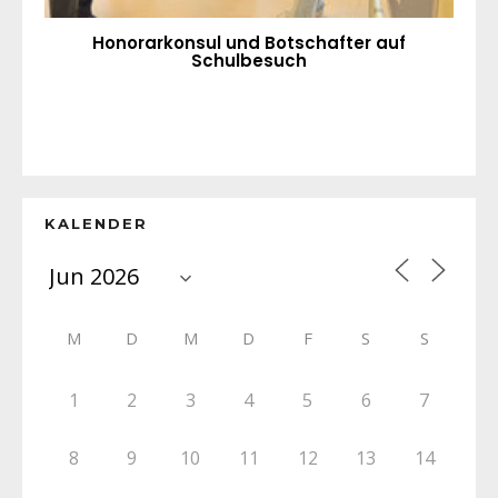
Honorarkonsul und Botschafter auf
Schulbesuch
KALENDER
M
D
M
D
F
S
S
1
2
3
4
5
6
7
8
9
10
11
12
13
14