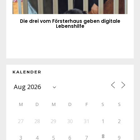
Die drei vom Försterhaus geben digitale
Lebenshilfe
KALENDER
M
D
M
D
F
S
S
27
28
29
30
31
1
2
8
3
4
5
6
7
9