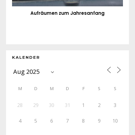
Aufräumen zum Jahresanfang
KALENDER
M
D
M
D
F
S
S
28
29
30
31
1
2
3
4
5
6
7
8
9
10