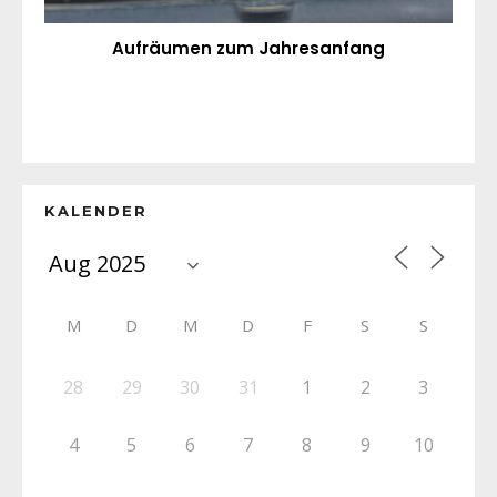
Aufräumen zum Jahresanfang
KALENDER
M
D
M
D
F
S
S
28
29
30
31
1
2
3
4
5
6
7
8
9
10