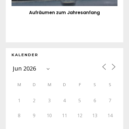
Aufräumen zum Jahresanfang
KALENDER
M
D
M
D
F
S
S
1
2
3
4
5
6
7
8
9
10
11
12
13
14