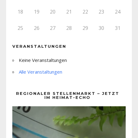
18
19
20
21
22
23
24
25
26
27
28
29
30
31
VERANSTALTUNGEN
Keine Veranstaltungen
Alle Veranstaltungen
REGIONALER STELLENMARKT – JETZT
IM HEIMAT-ECHO
Video-
Player