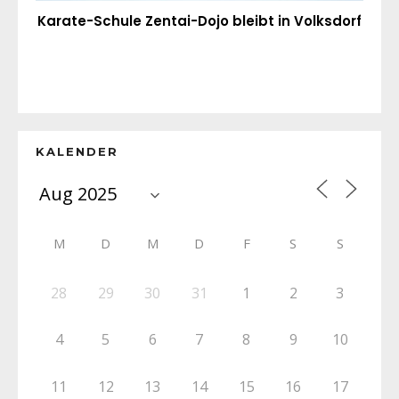
Karate-Schule Zentai-Dojo bleibt in Volksdorf
KALENDER
M
D
M
D
F
S
S
28
29
30
31
1
2
3
4
5
6
7
8
9
10
11
12
13
14
15
16
17