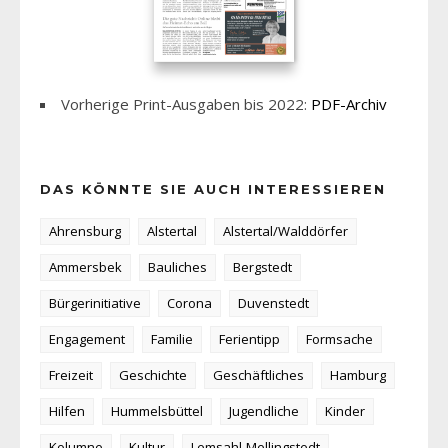
Vorherige Print-Ausgaben bis 2022:
PDF-Archiv
DAS KÖNNTE SIE AUCH INTERESSIEREN
Ahrensburg
Alstertal
Alstertal/Walddörfer
Ammersbek
Bauliches
Bergstedt
Bürgerinitiative
Corona
Duvenstedt
Engagement
Familie
Ferientipp
Formsache
Freizeit
Geschichte
Geschäftliches
Hamburg
Hilfen
Hummelsbüttel
Jugendliche
Kinder
Kolumne
Kultur
Lemsahl-Mellingstedt