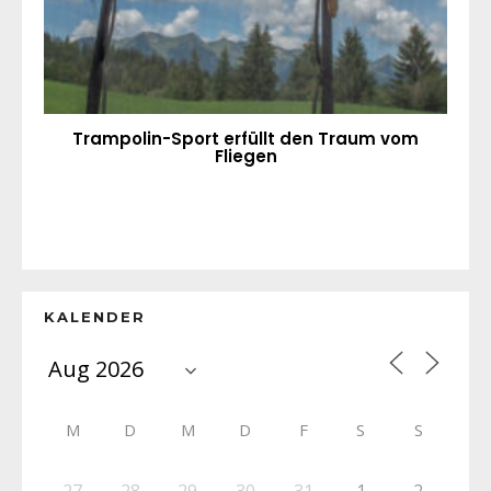
Trampolin-Sport erfüllt den Traum vom
Fliegen
KALENDER
M
D
M
D
F
S
S
27
28
29
30
31
1
2