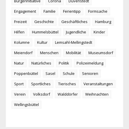
Bürgerinitiative
Corona
Duvenstedt
Engagement
Familie
Ferientipp
Formsache
Freizeit
Geschichte
Geschäftliches
Hamburg
Hilfen
Hummelsbüttel
Jugendliche
Kinder
Kolumne
Kultur
Lemsahl-Mellingstedt
Meiendorf
Menschen
Mobilität
Museumsdorf
Natur
Natürliches
Politik
Polizeimeldung
Poppenbüttel
Sasel
Schule
Senioren
Sport
Sportliches
Tierisches
Veranstaltungen
Verein
Volksdorf
Walddörfer
Weihnachten
Wellingsbüttel