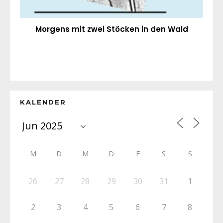
Morgens mit zwei Stöcken in den Wald
KALENDER
M
D
M
D
F
S
S
26
27
28
29
30
31
1
2
3
4
5
6
7
8